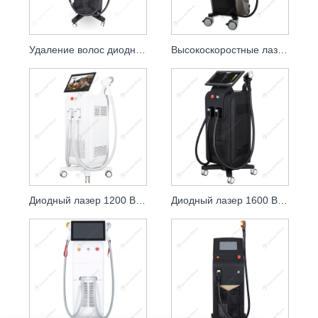
Удаление волос диодным лазером с четырьмя длинами волн
Высокоскоростные лазеры для удаления волос с одной ручкой, диодный лазер
Диодный лазер 1200 Вт 1600 Вт 808 нм Клиника омоложения кожи
Диодный лазер 1600 Вт, 2000 Вт, 808 нм, косметические лазеры для ухода за кожей