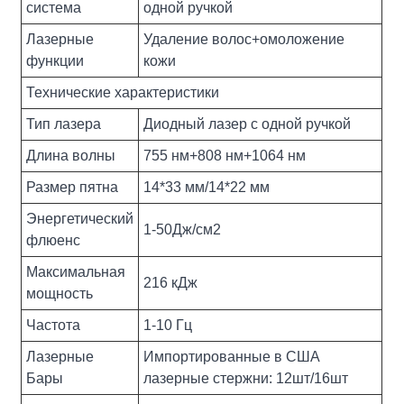
система
одной ручкой
Лазерные
Удаление волос+омоложение
функции
кожи
Технические характеристики
Тип лазера
Диодный лазер с одной ручкой
Длина волны
755 нм+808 нм+1064 нм
Размер пятна
14*33 мм/14*22 мм
Энергетический
1-50Дж/см2
флюенс
Максимальная
216 кДж
мощность
Частота
1-10 Гц
Лазерные
Импортированные в США
Бары
лазерные стержни: 12шт/16шт