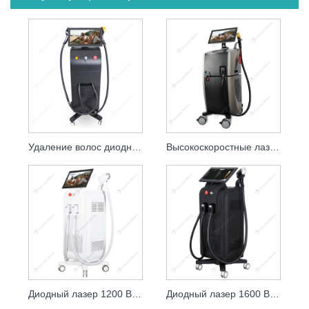
Удаление волос диодным лазером с четырьмя длинами волн
Высокоскоростные лазеры для удаления волос с одной ручкой, диодный лазер
Диодный лазер 1200 Вт 1600 Вт 808 нм Клиника омоложения кожи
Диодный лазер 1600 Вт, 2000 Вт, 808 нм, косметические лазеры для ухода за кожей