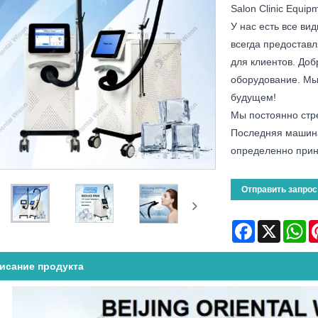
Salon Clinic Equip
У нас есть все ви
всегда предостав
для клиентов. Доб
оборудование. Мы
будущем!
Мы постоянно стр
Последняя машина
определенно прин
Отправить запрос
Facebook
X
Wh
исание продукта