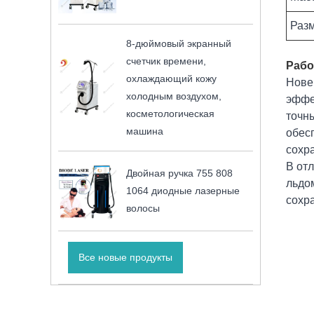
Разм
8-дюймовый экранный
счетчик времени,
Рабо
охлаждающий кожу
Нове
холодным воздухом,
эффе
косметологическая
точн
машина
обес
сохра
В отл
Двойная ручка 755 808
льдо
1064 диодные лазерные
сохр
волосы
Все новые продукты