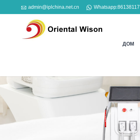

Whatsapp:
86138117
admin@iplchina.net.cn
ДОМ