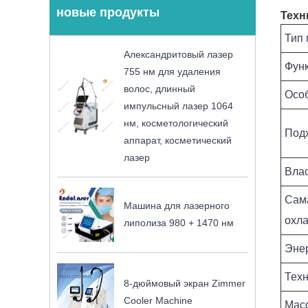
новые продукты
Техн
Тип
Александритовый лазер
Фун
755 нм для удаления
волос, длинный
Осо
импульсный лазер 1064
нм, косметологический
Под
аппарат, косметический
лазер
Вла
Сама
Машина для лазерного
охл
липолиза 980 + 1470 нм
Эне
Тех
8-дюймовый экран Zimmer
Cooler Machine
Мас