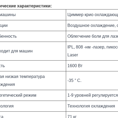
ические характеристики:
 машины
Циммер крио охлаждающ
кции
Воздушное охлаждение, о
бенность
Облегчение боли для ла
IPL, 808 -нм -лазер, пик
ходит для машин
Laser
сть
1600 Вт
я низкая температура
-35 ° C.
аждения
ргетический режим
1-9 уровней регулируется
нология
Технология охлаждения
са
71 кг