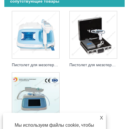
сопутствующие товары
Пистолет для мезотерапии II Многоигольный мезоинжектор Prp Mesogun
Пистолет для мезотерапии EZ, иглоукалывающая терапия, инжектор гиалуроновой кислоты
X
Мы используем файлы cookie, чтобы
Мезотерапевтический пистолет для удаления морщин на коже