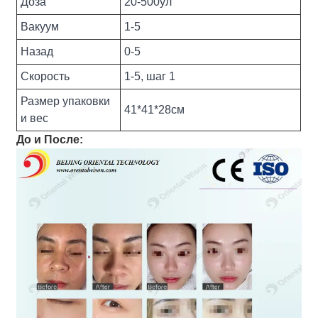
Доза
20-500ул
Вакуум
1-5
Назад
0-5
Скорость
1-5, шаг 1
Размер упаковки
41*41*28см
и вес
До и После: