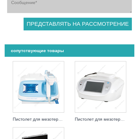
сопутствующие товары
Пистолет для мезотерапии II Многоигольный мезоинжектор Prp Mesogun
Пистолет для мезотерапии Derma, иглоукалывающая терапия, усилители кожи