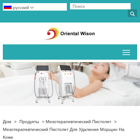
русский


Пер
Дом
>
Продукты
>
Мезотерапевтический Пистолет
>
Мезотерапевтический Пистолет Для Удаления Морщин На
Коже