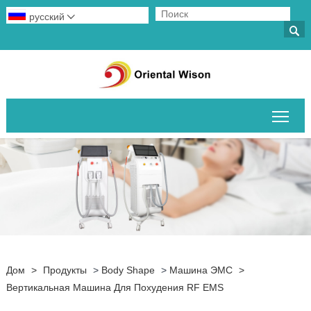
русский


Пер
Дом
>
Продукты
>
Body Shape
>
Машина ЭМС
>
Вертикальная Машина Для Похудения RF EMS