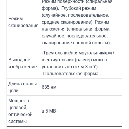
Режим поверхности (спиральная
форма), Глубокий режим
(случайное, последовательное,
Режим
среднее сканирование), Режим
сканирования
наложения (спиральная форма +
случайное, последовательное,
сканирование средней полосы)
-Треугольник/прямоугольник/круг/
Выходное
шестиугольник (размер можно
изображение
установить по осям X и Y)
-Пользовательская форма
Длина волны
635 нм
цели
Мощность
целевой
≤ 5 МВт
оптической
системы