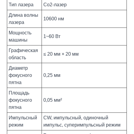
Тип лазера
Со2-лазер
Длина волны
10600 нм
лазера
Мощность
1~60 Вт
машины
Графическая
≤ 20 мм × 20 мм
область
Диаметр
фокусного
0,25 мм
пятна
Площадь
фокусного
0,05 мм²
пятна
Импульсный
CW, импульсный, одиночный
режим
импульс, суперимпульсный режим