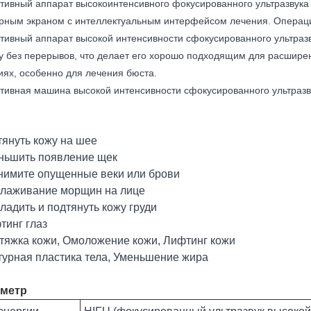
тивный аппарат высокоинтенсивного фокусированного ультразвук
рным экраном с интеллектуальным интерфейсом лечения. Операция
тивный аппарат высокой интенсивности сфокусированного ультраз
у без перерывов, что делает его хорошо подходящим для расширенн
иях, особенно для лечения бюста.
тивная машина высокой интенсивности сфокусированного ультразву
тянуть кожу на шее
еньшить появление щек
днимите опущенные веки или брови
зглаживание морщин на лице
гладить и подтянуть кожу груди
тинг глаз
дтяжка кожи, Омоложение кожи, Лифтинг кожи
нтурная пластика тела, Уменьшение жира
метр