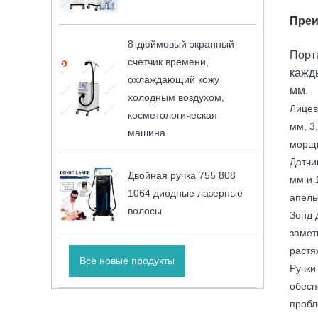
Пре
8-дюймовый экранный
Порт
счетчик времени,
кажды
охлаждающий кожу
мм.
холодным воздухом,
Лицев
косметологическая
мм, 3
машина
морщи
Датчи
Двойная ручка 755 808
мм и 
1064 диодные лазерные
апель
волосы
Зонд 
замет
растя
Все новые продукты
Ручки
обесп
пробл