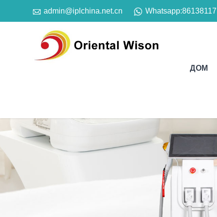

Whatsapp:
86138117
admin@iplchina.net.cn
ДОМ