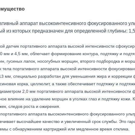
имущество
ативный аппарат высокоинтенсивного фокусированного уль
й из которых предназначен для определенной глубины: 1,5 мм
ой датчик портативного аппарата высокой интенсивности сфокусиро
,0 мм и 4,5 мм, облегчает формирование контура, подтяжку и подт
н, гусиных лапок, носогубных морщин, второго подбородка и мор
к тела портативного аппарата высокой интенсивности фокусированно
13 мм, специально разработан для уменьшения жира и коррекции 
синовая корка, целлюлит, а также обеспечивает подтяжку и подтяжк
диаметром 2,0 мм портативного аппарата высокой интенсивности ф
ное влияние на удаление морщин в уголках глаз и подтяжку кожи. 
жек, следов роста и ожирения.
 портативного аппарата высокоинтенсивного фокусированного ультр
ечивает высочайшее качество и увеличенный срок службы. Это гар
емы с обнаружением картриджей или медленное время отклика.