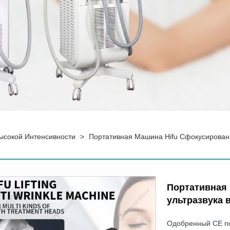
ысокой Интенсивности
>
Портативная Машина Hifu Сфокусированн
Портативная 
ультразвука 
Одобренный CE по