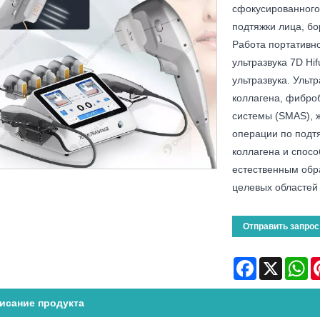
сфокусированного 
подтяжки лица, б
Работа портативн
ультразвука 7D Hi
ультразвука. Ульт
коллагена, фибро
системы (SMAS), ж
операции по подт
коллагена и спос
естественным обр
целевых областей 
Отправить запрос
Facebook
X
Wh
исание продукта