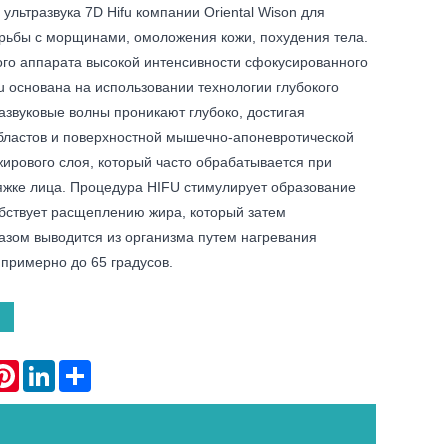
ультразвука 7D Hifu компании Oriental Wison для
орьбы с морщинами, омоложения кожи, похудения тела.
ого аппарата высокой интенсивности сфокусированного
fu основана на использовании технологии глубокого
развуковые волны проникают глубоко, достигая
бластов и поверхностной мышечно-апоневротической
ирового слоя, который часто обрабатывается при
яжке лица. Процедура HIFU стимулирует образование
обствует расщеплению жира, который затем
азом выводится из организма путем нагревания
примерно до 65 градусов.
atsApp
Pinterest
LinkedIn
Share