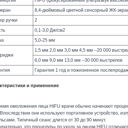
энергии
HIFU (фокусированный ультразвук высокой
экран
8,4-дюймовый цветной сенсорный ЖК-экра
ер ручки
2
сть
0,1-3,0 Дж/см2
на
5,0-25 мм
1,5 мм 2,0 мм 3,0 мм 4,5 мм --20 000 выстр
триджи
6,0 мм 9,0 мм 13,0 мм --30 000 выстрелов
антия
Гарантия 1 год и пожизненное послепрода
ктеристики и применение
ремя омоложения лица HIFU врачи обычно начинают процесс
. Впоследствии они используют портативное устройство, и
ьсами. Типичный сеанс длится от 30 до 90 минут.
чательно, что процедуры по уходу за лицом HIFU отличаютс