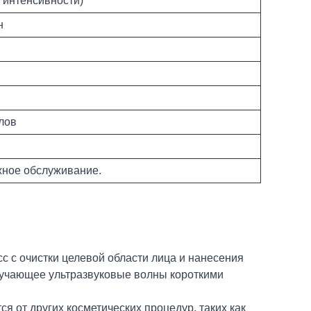
 интенсивности)
н
елов
жное обслуживание.
 с очистки целевой области лица и нанесения
злучающее ультразвуковые волны короткими
я от других косметических процедур, таких как