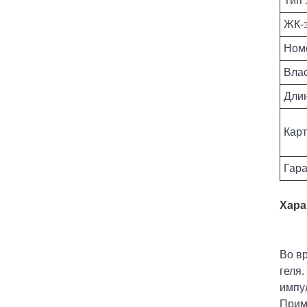
Тип 
ЖК-
Ном
Вла
Дли
Кар
Гар
Хара
Во в
геля
импул
Приме