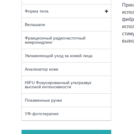
Прин
Форма тела
испол
фибр
Велашапе
испо
стим
Фракционный радиочастотный
выво
микронидлинг
Увлажняющий уход за кожей лица
Анализатор кожи
HIFU Фокусированный ультразвук
высокой интенсивности
Плазменные ручки
УФ-фототерапия