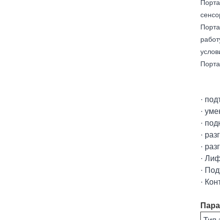
Порта
сенсо
Порта
работ
услов
Порта
· под
· ум
· по
· ра
· раз
· Лиф
· По
· Ко
Пара