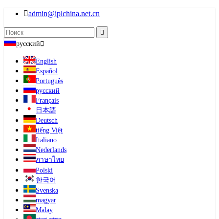

admin@iplchina.net.cn

русский

English
Español
Português
русский
Français
日本語
Deutsch
tiếng Việt
Italiano
Nederlands
ภาษาไทย
Polski
한국어
Svenska
magyar
Malay