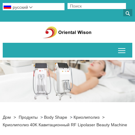
русский


Пер
Дом
>
Продукты
>
Body Shape
>
Криолиполиз
>
Криолиполиз 40K Кавитационный RF Lipolaser Beauty Machine