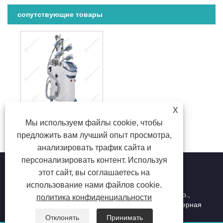
сопутствующие товары
X
Мы используем файлы cookie, чтобы
Криотерапия Криолиполиз МИНИ Контурная пластика для похудения
предложить вам лучший опыт просмотра,
анализировать трафик сайта и
персонализировать контент. Используя
этот сайт, вы соглашаетесь на
использование нами файлов cookie.
Copyright © 2023 Beijing Oriental Wison Technology Co.,
политика конфиденциальности
Limited — Лазерная эпиляция, Удаление волос, Лазерная
косметическая машина — Все права защищены.
Отклонять
Принимать