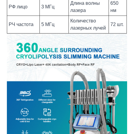
Длина волны
650
РФ лицо
3 МГц
лазера
нм
Количество
РЧ частота
5 МГц
72 шт.
лазерных лучей