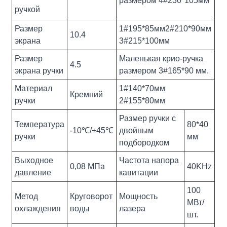
размером 4#230*105мм
ручкой
Размер
1#195*85мм2#210*90мм
10.4
экрана
3#215*100мм
Размер
Маленькая крио-ручка
4.5
экрана ручки
размером 3#165*90 мм.
Материал
1#140*70мм
Кремний
ручки
2#155*80мм
Размер ручки с
Температура
80*40
-10℃/+45℃
двойным
ручки
мм
подбородком
Выходное
Частота напора
0,08 МПа
40KHz
давление
кавитации
100
Метод
Круговорот
Мощность
МВт/
охлаждения
воды
лазера
шт.