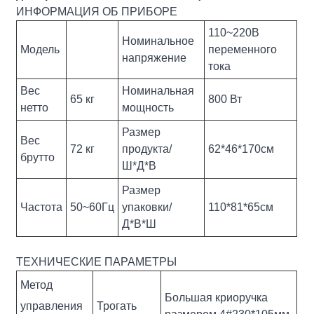
ИНФОРМАЦИЯ ОБ ПРИБОРЕ
110~220В
Номинальное
Модель
переменного
напряжение
тока
Вес
Номинальная
65 кг
800 Вт
нетто
мощность
Размер
Вес
72 кг
продукта/
62*46*170см
брутто
Ш*Д*В
Размер
Частота
50~60Гц
упаковки/
110*81*65см
Д*В*Ш
ТЕХНИЧЕСКИЕ ПАРАМЕТРЫ
Метод
Большая криоручка
управления
Трогать