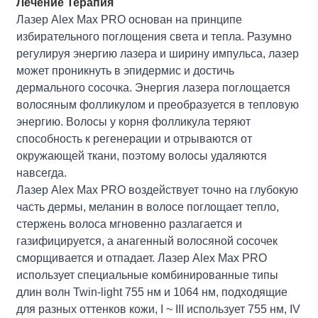
Лечение Терапия
Лазер Alex Max PRO основан на принципе
избирательного поглощения света и тепла. Разумно
регулируя энергию лазера и ширину импульса, лазер
может проникнуть в эпидермис и достичь
дермального сосочка. Энергия лазера поглощается
волосяным фолликулом и преобразуется в тепловую
энергию. Волосы у корня фолликула теряют
способность к регенерации и отрываются от
окружающей ткани, поэтому волосы удаляются
навсегда.
Лазер Alex Max PRO воздействует точно на глубокую
часть дермы, меланин в волосе поглощает тепло,
стержень волоса мгновенно разлагается и
газифицируется, а анагенный волосяной сосочек
сморщивается и отпадает. Лазер Alex Max PRO
использует специальные комбинированные типы
длин волн Twin-light 755 нм и 1064 нм, подходящие
для разных оттенков кожи, I ~ III использует 755 нм, IV