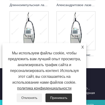
Длинноимпульсная лазерная эпиляция ND YAG 1064 нм
Александритовое лазерное удаление сосудов с системой газового охлаждения
X
Мы используем файлы cookie, чтобы
Постоянное оборудование для нежной лазерной эпиляции высокой мощности ND YAG
755 нм 1064 нм александритовое лазерное оборудование для постоянной эпиляции
предложить вам лучший опыт просмотра,
анализировать трафик сайта и
персонализировать контент. Используя
этот сайт, вы соглашаетесь на
использование нами файлов cookie.
политика конфиденциальности
Copyright © 2023 Beijing Oriental Wison Technology Co.,
Limited — Лазерная эпиляция, Удаление волос, Лазерная
косметическая машина — Все права защищены.
Отклонять
Принимать
WhatsApp
Электронная почта