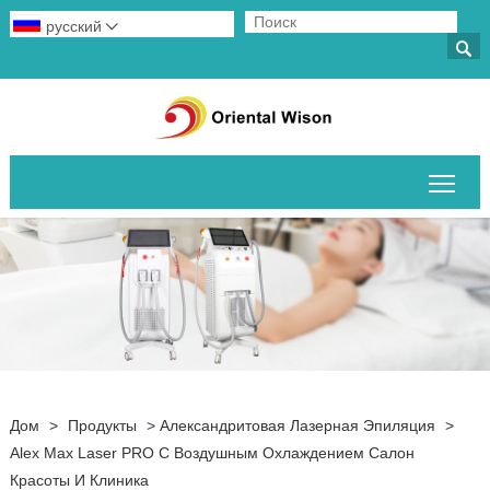
русский


Пер
Дом
>
Продукты
>
Александритовая Лазерная Эпиляция
>
Alex Max Laser PRO С Воздушным Охлаждением Салон
Красоты И Клиника