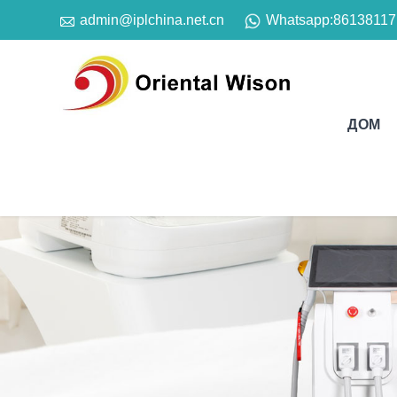

Whatsapp:
86138117
admin@iplchina.net.cn
ДОМ