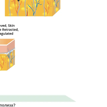
иполиза?