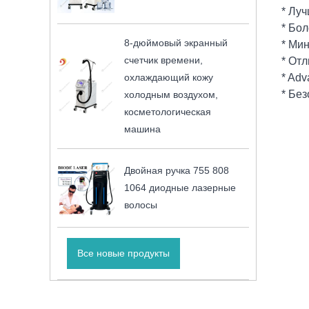
* Лу
* Бо
8-дюймовый экранный
* Ми
счетчик времени,
* Отл
охлаждающий кожу
* Adv
* Бе
холодным воздухом,
косметологическая
машина
Двойная ручка 755 808
1064 диодные лазерные
волосы
Все новые продукты