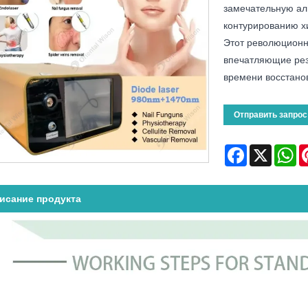
замечательную ал
контурированию х
Этот революционн
впечатляющие рез
времени восстано
Отправить запрос
Facebook
X
Wh
исание продукта