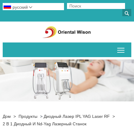
русский


Пер
Дом
>
Продукты
>
Диодный Лазер IPL YAG Laser RF
>
2 В 1 Диодный И Nd-Yag Лазерный Станок