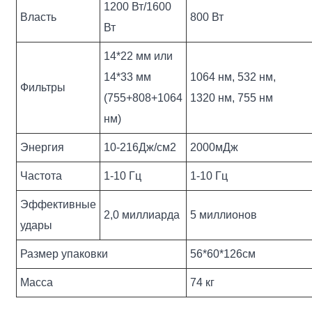
1200 Вт/1600
Власть
800 Вт
Вт
14*22 мм или
14*33 мм
1064 нм, 532 нм,
Фильтры
(755+808+1064
1320 нм, 755 нм
нм)
Энергия
10-216Дж/см2
2000мДж
Частота
1-10 Гц
1-10 Гц
Эффективные
2,0 миллиарда
5 миллионов
удары
Размер упаковки
56*60*126см
Масса
74 кг