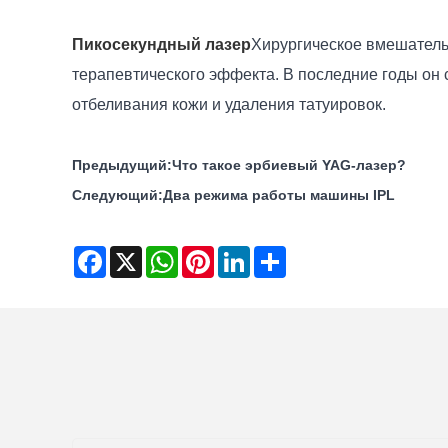
Пикосекундный лазер
Хирургическое вмешатель
терапевтического эффекта. В последние годы он
отбеливания кожи и удаления татуировок.
Предыдущий:
Что такое эрбиевый YAG-лазер?
Следующий:
Два режима работы машины IPL
Facebook
X
WhatsApp
Pinterest
LinkedIn
Share