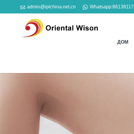

Whatsapp:
86138117
admin@iplchina.net.cn
ДОМ